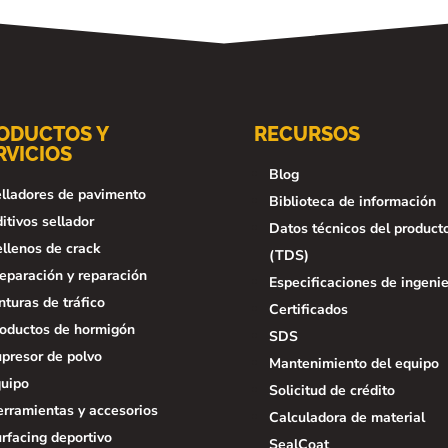
ODUCTOS Y
RECURSOS
RVICIOS
Blog
lladores de pavimento
Biblioteca de información
itivos sellador
Datos técnicos del product
llenos de crack
(TDS)
eparación y reparación
Especificaciones de ingenie
nturas de tráfico
Certificados
oductos de hormigón
SDS
presor de polvo
Mantenimiento del equipo
uipo
Solicitud de crédito
rramientas y accesorios
Calculadora de material
rfacing deportivo
SealCoat