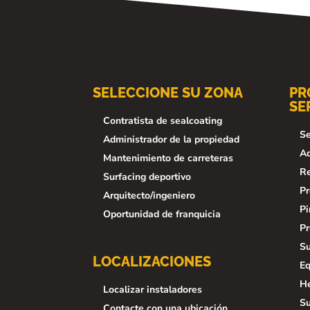
SELECCIONE SU ZONA
PR
SE
Contratista de sealcoating
Se
Administrador de la propiedad
Ad
Mantenimiento de carreteras
Re
Surfacing deportivo
Pr
Arquitecto/ingeniero
Pi
Oportunidad de franquicia
Pr
Su
LOCALIZACIONES
Eq
He
Localizar instaladores
Su
Contacte con una ubicación