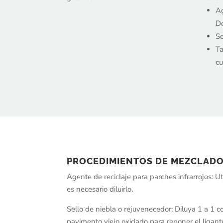
Ag
De
Se
Ta
cu
PROCEDIMIENTOS DE MEZCLAD
Agente de reciclaje para parches infrarrojos: Uti
es necesario diluirlo.
Sello de niebla o rejuvenecedor: Diluya 1 a 1 c
pavimento viejo oxidado para reponer el ligante