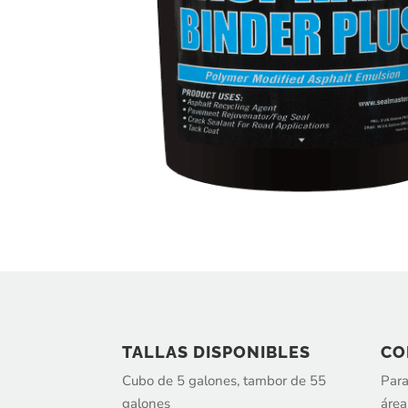
TALLAS DISPONIBLES
CO
Cubo de 5 galones, tambor de 55
Para
galones
área