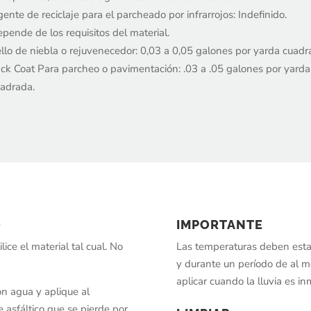
ente de reciclaje para el parcheado por infrarrojos: Indefinido.
pende de los requisitos del material.
llo de niebla o rejuvenecedor: 0,03 a 0,05 galones por yarda cuadr
ck Coat Para parcheo o pavimentación: .03 a .05 galones por yarda
adrada.
O
IMPORTANTE
lice el material tal cual. No
Las temperaturas deben estar
y durante un período de al m
aplicar cuando la lluvia es i
on agua y aplique al
 asfáltico que se pierde por