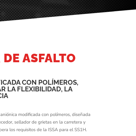
DE ASFALTO
FICADA CON POLÍMEROS,
LA FLEXIBILIDAD, LA
CIA
 aniónica modificada con polímeros, diseñada
cedor, sellador de grietas en la carretera y
ra los requisitos de la ISSA para el SS1H.