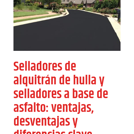
Selladores de
alquitrán de hulla y
selladores a base de
asfalto: ventajas,
desventajas y