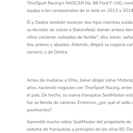
ThorSport Racing's NASCAR No. 88 Ford F-150, condu
equipo a los campeonatos de la serie en 2013 y 2014
Él y Deidra también tuvieron dos hijos mientras esta
su decisión de volver a Bakersfield, donde ambos tie
niños crecieran rodeados de familia", dice Joiner, señ
tíos, primos y abuelos. Además, dirigirá su negocio c
cercano, y de Deidra.
Antes de mudarse a Ohio, Joiner dirigió Joiner Motors
años, haciendo negocios con ThorSport Racing, entre 
el país. De hecho, su nueva franquicia SealMaster est
fue su tienda de carreras. Entonces, ¿por qué el salt
pavimentos?
Aprendió mucho sobre SealMaster del propietario de T
sistema de franquicias a principios de los años 90. D