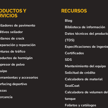
ODUCTOS Y
RECURSOS
RVICIOS
Blog
lladores de pavimento
Biblioteca de información
itivos sellador
Datos técnicos del product
llenos de crack
(TDS)
eparación y reparación
Especificaciones de ingenie
nturas de tráfico
Certificados
oductos de hormigón
SDS
presor de polvo
Mantenimiento del equipo
uipo
Solicitud de crédito
rramientas y accesorios
Calculadora de material
rfacing deportivo
SealCoat
ezas
Calculadora de volumen de
rcancía
tanque
Folletos y catálogos