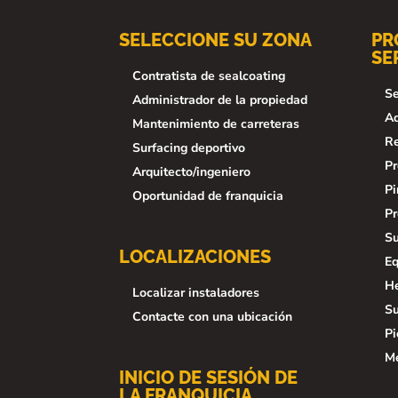
SELECCIONE SU ZONA
PR
SE
Contratista de sealcoating
Se
Administrador de la propiedad
Ad
Mantenimiento de carreteras
Re
Surfacing deportivo
Pr
Arquitecto/ingeniero
Pi
Oportunidad de franquicia
Pr
Su
LOCALIZACIONES
Eq
He
Localizar instaladores
Su
Contacte con una ubicación
Pi
Me
INICIO DE SESIÓN DE
LA FRANQUICIA